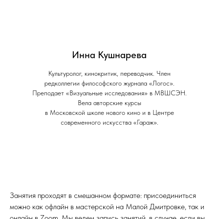
Инна Кушнарева
Культуролог, кинокритик, переводчик. Член
редколлегии философского журнала «Логос».
Преподает «Визуальные исследования» в МВШСЭН.
Вела авторские курсы
в Московской школе нового кино и в Центре
современного искусства «Гараж».
Занятия проходят в смешанном формате: присоединиться
можно как офлайн в мастерской на Малой Дмитровке, так и
онлайн в Zoom. Мы ведем запись занятий, в случае, если вы